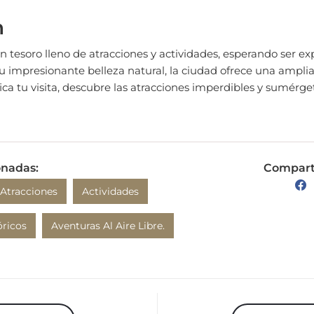
n
 tesoro lleno de atracciones y actividades, esperando ser ex
 su impresionante belleza natural, la ciudad ofrece una ampl
fica tu visita, descubre las atracciones imperdibles y sumérg
onadas:
Comparte
Atracciones
Actividades
ricos
Aventuras Al Aire Libre.
 anterior
Siguiente 