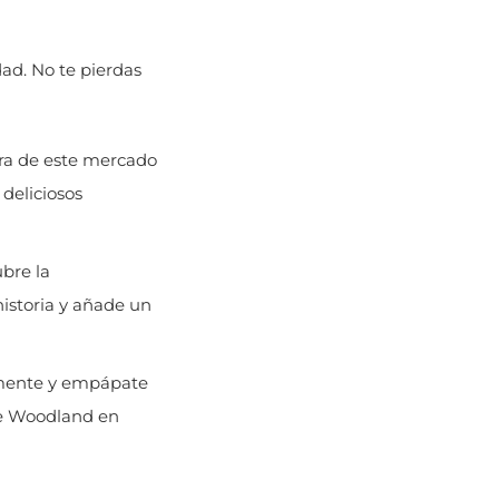
ad. No te pierdas
ra de este mercado
 deliciosos
bre la
istoria y añade un
lmente y empápate
de Woodland en