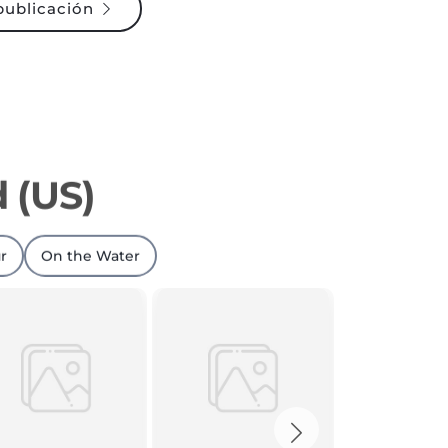
 (US)
r
On the Water