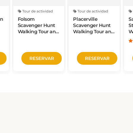
Tour de actividad
Tour de actividad
rn
Folsom
Placerville
S
Scavenger Hunt
Scavenger Hunt
S
Walking Tour and
Walking Tour and
W
Game
Game
S
S
F
RESERVAR
RESERVAR