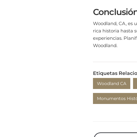
Conclusió
Woodland, CA, es un
rica historia hasta
experiencias. Plani
Woodland.
Etiquetas Relaci
Woodland CA
Monumentos Histó
Publicación