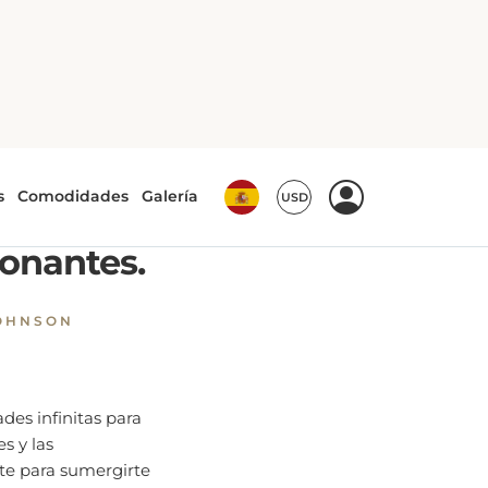
y actividades emocionantes.
cciones
ionantes.
OHNSON
des infinitas para
s y las
te para sumergirte
tes.