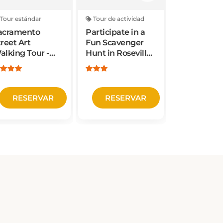
Tour estándar
Tour de actividad
Tour de acti
acramento
Participate in a
Fun City
treet Art
Fun Scavenger
Scavenger
alking Tour -
Hunt in Roseville
in Sacrame
ee the Murals
by Operation City
3Quest Cha
acramento is
Quest
amous For
RESERVAR
RESERVAR
RESE