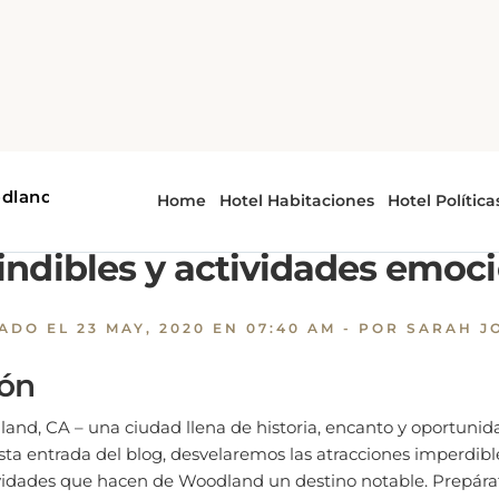
Descubriendo Woodland, CA. Atracciones imprescindibles 
riendo Woodland, CA. Atra
ndibles y actividades emoc
CADO EL
23 MAY, 2020 EN 07:40 AM
- POR SARAH J
ión
nd, CA – una ciudad llena de historia, encanto y oportunida
esta entrada del blog, desvelaremos las atracciones imperdible
idades que hacen de Woodland un destino notable. Prepára
io de la ciudad, su belleza natural y sus aventuras emocionan