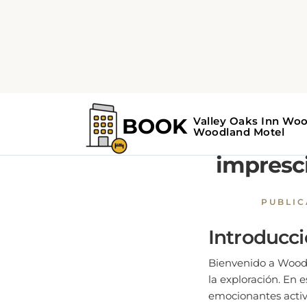
Home
Guía del bosque
Descub
impresci
PUBLI
Introducc
Bienvenido a Woodla
la exploración. En 
emocionantes activ
en el rico patrimon