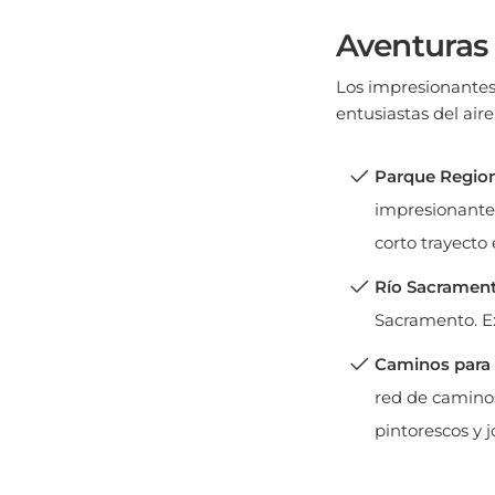
Aventuras 
Los impresionantes 
entusiastas del air
Parque Region
impresionantes
corto trayect
Río Sacrament
Sacramento. Exp
Caminos para 
red de caminos
pintorescos y 